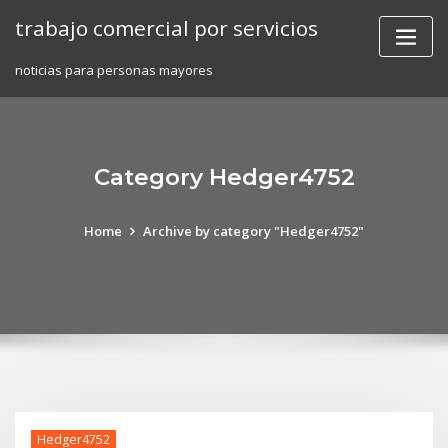
Skip
trabajo comercial por servicios
to
content
noticias para personas mayores
Category Hedger4752
Home
Archive by category "Hedger4752"
Hedger4752