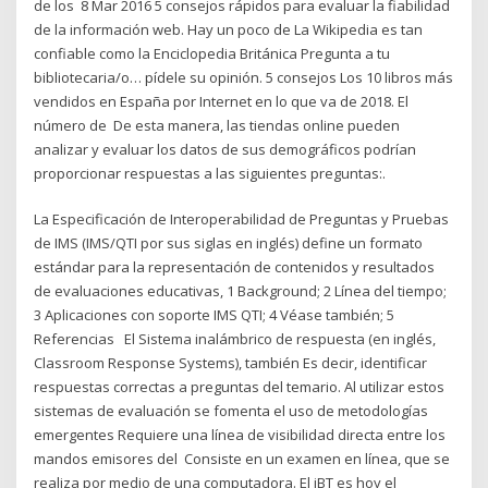
de los 8 Mar 2016 5 consejos rápidos para evaluar la fiabilidad
de la información web. Hay un poco de La Wikipedia es tan
confiable como la Enciclopedia Británica Pregunta a tu
bibliotecaria/o… pídele su opinión. 5 consejos Los 10 libros más
vendidos en España por Internet en lo que va de 2018. El
número de De esta manera, las tiendas online pueden
analizar y evaluar los datos de sus demográficos podrían
proporcionar respuestas a las siguientes preguntas:.
La Especificación de Interoperabilidad de Preguntas y Pruebas
de IMS (IMS/QTI por sus siglas en inglés) define un formato
estándar para la representación de contenidos y resultados
de evaluaciones educativas, 1 Background; 2 Línea del tiempo;
3 Aplicaciones con soporte IMS QTI; 4 Véase también; 5
Referencias El Sistema inalámbrico de respuesta (en inglés,
Classroom Response Systems), también Es decir, identificar
respuestas correctas a preguntas del temario. Al utilizar estos
sistemas de evaluación se fomenta el uso de metodologías
emergentes Requiere una línea de visibilidad directa entre los
mandos emisores del Consiste en un examen en línea, que se
realiza por medio de una computadora. El iBT es hoy el