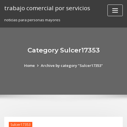
Skip
trabajo comercial por servicios
to
content
noticias para personas mayores
Category Sulcer17353
Home
Archive by category "Sulcer17353"
Sulcer17353